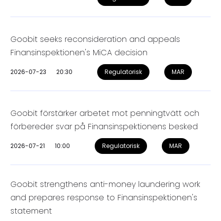
Goobit seeks reconsideration and appeals
Finansinspektionen's MiCA decision
2026-07-23
20:30
Regulatorisk
MAR
Goobit förstärker arbetet mot penningtvätt och
förbereder svar på Finansinspektionens besked
2026-07-21
10:00
Regulatorisk
MAR
Goobit strengthens anti-money laundering work
and prepares response to Finansinspektionen's
statement