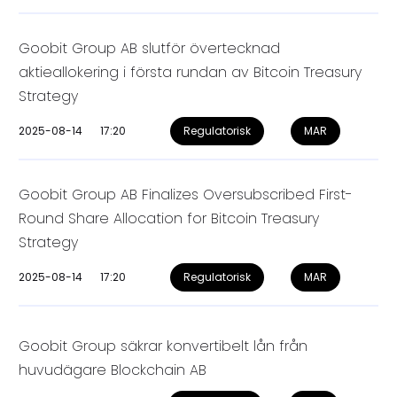
Goobit Group AB slutför övertecknad
aktieallokering i första rundan av Bitcoin Treasury
Strategy
2025-08-14
17:20
Regulatorisk
MAR
Goobit Group AB Finalizes Oversubscribed First-
Round Share Allocation for Bitcoin Treasury
Strategy
2025-08-14
17:20
Regulatorisk
MAR
Goobit Group säkrar konvertibelt lån från
huvudägare Blockchain AB