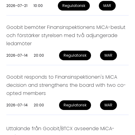
2026-07-21
10:00
Regulatorisk
MAR
Goobit bemöter Finansinspektionens MiCA-beslut
och förstärker styrelsen med två adjungerade
ledamöter
2026-07-14
20:00
Regulatorisk
MAR
Goobit responds to Finansinspektionen's MiCA
decision and strengthens the board with two co-
opted members
2026-07-14
20:00
Regulatorisk
MAR
Uttalande från Goobit/BTCX avseende MiCA-