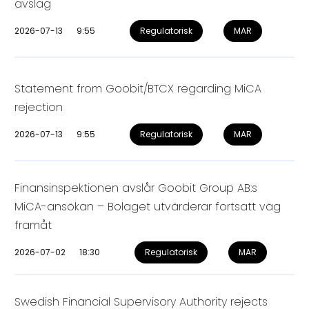
avslag
2026-07-13
9:55
Regulatorisk
MAR
Statement from Goobit/BTCX regarding MiCA
rejection
2026-07-13
9:55
Regulatorisk
MAR
Finansinspektionen avslår Goobit Group AB:s
MiCA-ansökan – Bolaget utvärderar fortsatt väg
framåt
2026-07-02
18:30
Regulatorisk
MAR
Swedish Financial Supervisory Authority rejects