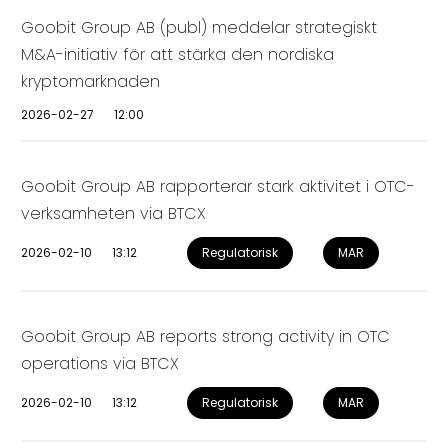
Goobit Group AB (publ) meddelar strategiskt
M&A-initiativ för att stärka den nordiska
kryptomarknaden
2026-02-27
12:00
Goobit Group AB rapporterar stark aktivitet i OTC-
verksamheten via BTCX
2026-02-10
13:12
Regulatorisk
MAR
Goobit Group AB reports strong activity in OTC
operations via BTCX
2026-02-10
13:12
Regulatorisk
MAR