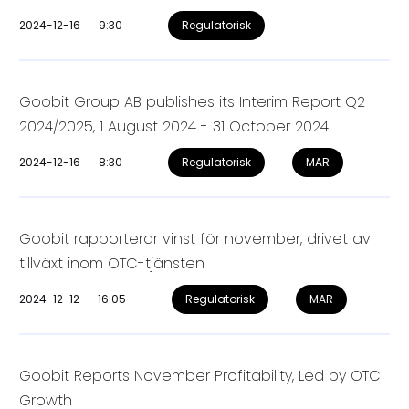
2024-12-16
9:30
Regulatorisk
Goobit Group AB publishes its Interim Report Q2
2024/2025, 1 August 2024 - 31 October 2024
2024-12-16
8:30
Regulatorisk
MAR
Goobit rapporterar vinst för november, drivet av
tillväxt inom OTC-tjänsten
2024-12-12
16:05
Regulatorisk
MAR
Goobit Reports November Profitability, Led by OTC
Growth