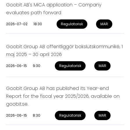
Goobit AB's MiCA application – Company
evaluates path forward
2026-07-02
18:30
Regulatorisk
MAR
Goobit Group AB offentliggör bokslutskommuniké, 1
maj 2025 – 30 april 2026
2026-06-15
9:30
Regulatorisk
MAR
Goobit Group AB has published its Year-end
Report for the fiscal year 2025/2026, available on
goobit.se.
2026-06-15
8:30
Regulatorisk
MAR