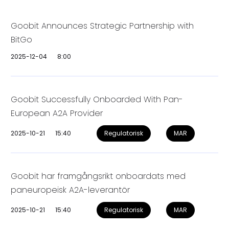
Goobit Announces Strategic Partnership with
BitGo
2025-12-04
8:00
Goobit Successfully Onboarded With Pan-
European A2A Provider
2025-10-21
15:40
Regulatorisk
MAR
Goobit har framgångsrikt onboardats med
paneuropeisk A2A-leverantör
2025-10-21
15:40
Regulatorisk
MAR