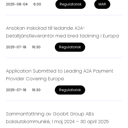
2025-08-04
6:00
Regulatorisk
MAR
Ansökan inskickad till ledande A2A-
betaltjänstleverantör med bred täckning i Europa
2025-07-18
16:30
Regulatorisk
Application Submitted to Leading A2A Payment
Provider Covering Europe
2025-07-18
16:30
Regulatorisk
Sammanfattning av Goobit Group AB:s
bokslutskommuniké, 1 maj 2024 – 30 april 2025