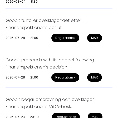
2026-08-04
8:30
Goobit fullföljer överklagandet efter
Finansinspektionens beslut
2026-07-28
21:00
Regulatorisk
MAR
Goobit proceeds with its appeal following
Finansinspektionen's decision
2026-07-28
21:00
Regulatorisk
MAR
Goobit begär omprövning och överklagar
Finansinspektionens MiCA-beslut
2026-07-23
20:30
Regulatorisk
MAR