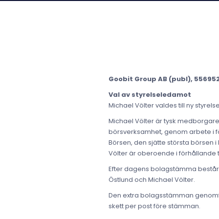
Goobit Group AB (publ), 556952
Val av styrelseledamot
Michael Völter valdes till ny styrel
Michael Völter är tysk medborgare 
börsverksamhet, genom arbete i f
Börsen, den sjätte största börsen i
Völter är oberoende i förhållande t
Efter dagens bolagstämma består s
Östlund och Michael Völter.
Den extra bolagsstämman genomför
skett per post före stämman.