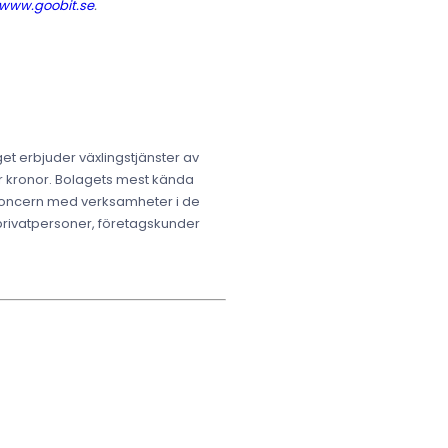
www.goobit.se
.
et erbjuder växlingstjänster av
rder kronor. Bolagets mest kända
 koncern med verksamheter i de
 privatpersoner, företagskunder