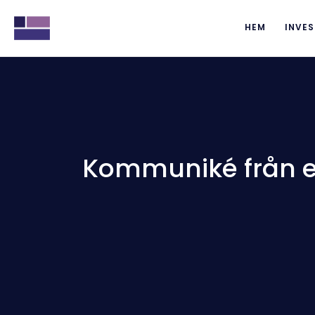
HEM
INVES
Kommuniké från ex