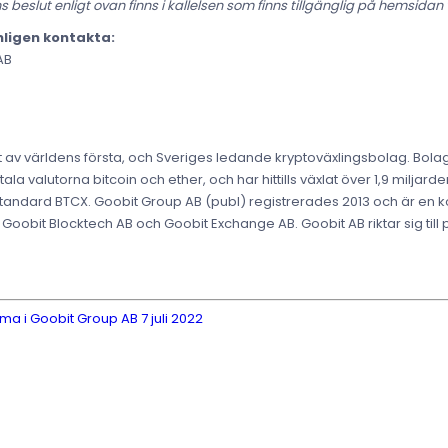
slut enligt ovan finns i kallelsen som finns tillgänglig på hemsidan
nligen kontakta:
AB
tt av världens första, och Sveriges ledande kryptoväxlingsbolag. Bolag
tala valutorna bitcoin och ether, och har hittills växlat över 1,9 milja
tandard BTCX. Goobit Group AB (publ) registrerades 2013 och är en
oobit Blocktech AB och Goobit Exchange AB. Goobit AB riktar sig till
 i Goobit Group AB 7 juli 2022