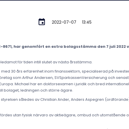
2022-07-07
13:45
-8671, har genomfört en extra bolagsstämma den 7 juli 2022 v
seledamot för tiden intill slutet av nästa årsstämma.
med 30 års erfarenhet inom finanssektorn, specialiserad på invester
öretag som Arthur Andersen, SVSparkassenVersicherung och senast 
 Europa. Michael har en doktorsexamen i juridik och bred internationel
ill bolaget, ledningen och större ägare.
tyrelsen således av Christian Ander, Anders Aspegren (ordförande),
des utan fysisk närvaro av aktieägare, ombud och utomstående och