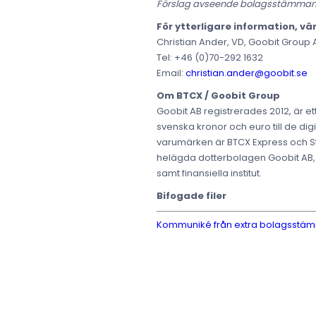
Förslag avseende bolagsstämmans be
För ytterligare information, vä
Christian Ander, VD, Goobit Group 
Tel: +46 (0)70-292 1632
Email:
christian.ander@goobit.se
Om BTCX / Goobit Group
Goobit AB registrerades 2012, är e
svenska kronor och euro till de digi
varumärken är BTCX Express och S
helägda dotterbolagen Goobit AB, G
samt finansiella institut.
Bifogade filer
Kommuniké från extra bolagsstämma