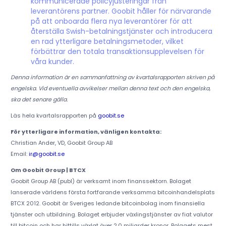
kommunicerade policyjusteringar från
leverantörens partner. Goobit håller för närvarande
på att onboarda flera nya leverantörer för att
återställa Swish-betalningstjänster och introducera
en rad ytterligare betalningsmetoder, vilket
förbättrar den totala transaktionsupplevelsen för
våra kunder.
Denna information är en sammanfattning av kvartalsrapporten skriven på
engelska. Vid eventuella avvikelser mellan denna text och den engelska,
ska det senare gälla.
Läs hela kvartalsrapporten på
goobit.se
För ytterligare information, vänligen kontakta:
Christian Ander, VD, Goobit Group AB
Email:
ir@goobit.se
Om Goobit Group | BTCX
Goobit Group AB (publ) är verksamt inom finanssektorn. Bolaget
lanserade världens första fortfarande verksamma bitcoinhandelsplats
BTCX 2012. Goobit är Sveriges ledande bitcoinbolag inom finansiella
tjänster och utbildning. Bolaget erbjuder växlingstjänster av fiat valutor
till bitcoin och har hittills växlat över 2,0 miljarder kronor. Bolagets mest