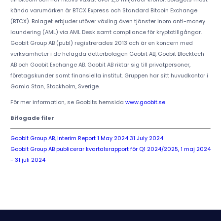
kända varumärken är BTCX Express och Standard Bitcoin Exchange
(BTCX). Bolaget erbjuder utöver växling även tjänster inom anti-money
laundering (AML) via AML Desk samt compliance för kryptotillgångar.
Goobit Group AB (publ) registrerades 2013 och är en koncern med
verksamheter i de helägda dotterbolagen Goobit AB, Goobit Blocktech
AB och Goobit Exchange AB. Goobit AB riktar sig till privatpersoner,
företagskunder samt finansiella institut. Gruppen har sitt huvudkontor i
Gamla Stan, Stockholm, Sverige.
För mer information, se Goobits hemsida
www.goobit.se
Bifogade filer
Goobit Group AB, Interim Report 1 May 2024 31 July 2024
Goobit Group AB publicerar kvartalsrapport för Q1 2024/2025, 1 maj 2024
- 31 juli 2024