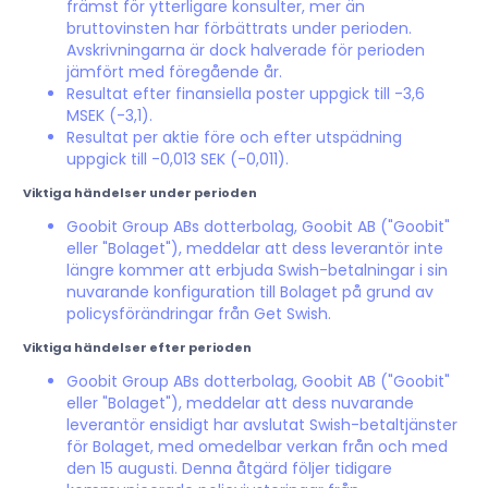
främst för ytterligare konsulter, mer än
bruttovinsten har förbättrats under perioden.
Avskrivningarna är dock halverade för perioden
jämfört med föregående år.
Resultat efter finansiella poster uppgick till -3,6
MSEK (-3,1).
Resultat per aktie före och efter utspädning
uppgick till -0,013 SEK (-0,011).
Viktiga händelser under perioden
Goobit Group ABs dotterbolag, Goobit AB ("Goobit"
eller "Bolaget"), meddelar att dess leverantör inte
längre kommer att erbjuda Swish-betalningar i sin
nuvarande konfiguration till Bolaget på grund av
policysförändringar från Get Swish.
Viktiga händelser efter perioden
Goobit Group ABs dotterbolag, Goobit AB ("Goobit"
eller "Bolaget"), meddelar att dess nuvarande
leverantör ensidigt har avslutat Swish-betaltjänster
för Bolaget, med omedelbar verkan från och med
den 15 augusti. Denna åtgärd följer tidigare