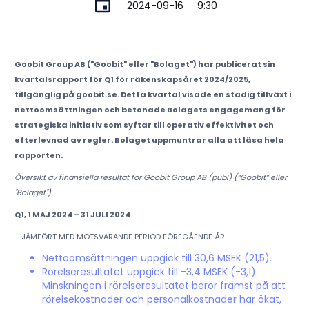
2024-09-16
9:30
Goobit Group AB ("Goobit" eller "Bolaget") har publicerat sin
kvartalsrapport för Q1 för räkenskapsåret 2024/2025,
tillgänglig på goobit.se. Detta kvartal visade en stadig tillväxt i
nettoomsättningen och betonade Bolagets engagemang för
strategiska initiativ som syftar till operativ effektivitet och
efterlevnad av regler. Bolaget uppmuntrar alla att läsa hela
rapporten.
Översikt av finansiella resultat för Goobit Group AB (publ) (“Goobit” eller
"Bolaget")
Q1, 1 MAJ 2024 – 31 JULI 2024
– JÄMFÖRT MED MOTSVARANDE PERIOD FÖREGÅENDE ÅR –
Nettoomsättningen uppgick till 30,6 MSEK (21,5).
Rörelseresultatet uppgick till -3,4 MSEK (-3,1).
Minskningen i rörelseresultatet beror främst på att
rörelsekostnader och personalkostnader har ökat,