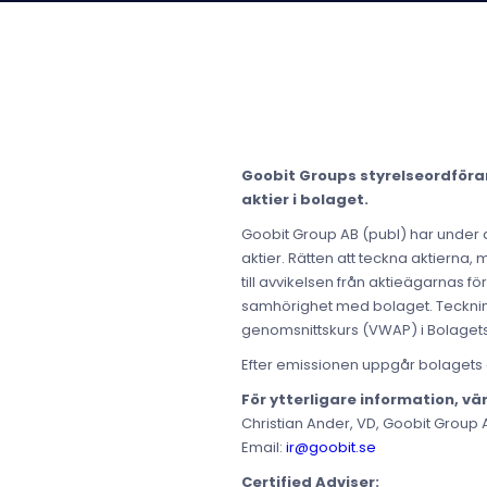
Goobit Groups styrelseordföra
aktier i bolaget.
Goobit Group AB (publ) har under 
aktier. Rätten att teckna aktierna,
till avvikelsen från aktieägarnas f
samhörighet med bolaget. Tecknings
genomsnittskurs (VWAP) i Bolagets
Efter emissionen uppgår bolagets akt
För ytterligare information, vä
Christian Ander, VD, Goobit Group 
Email:
ir@goobit.se
Certified Adviser: