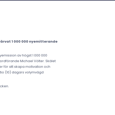
värvat 1 000 000 nyemitterande
yemission av högst 1 000 000
seordförande Michael Völter. Skälet
ter för att skapa motivation och
 tio (10) dagars volymvägd
ycken.