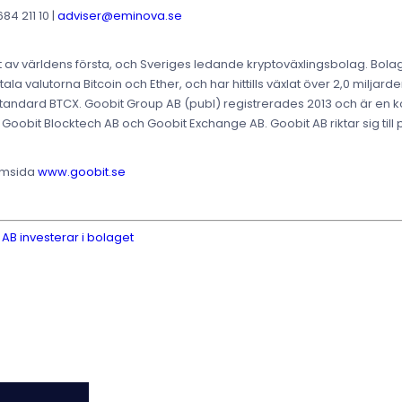
4 211 10 |
adviser@eminova.se
tt av världens första, och Sveriges ledande kryptoväxlingsbolag. Bolag
tala valutorna Bitcoin och Ether, och har hittills växlat över 2,0 milja
tandard BTCX. Goobit Group AB (publ) registrerades 2013 och är en
oobit Blocktech AB och Goobit Exchange AB. Goobit AB riktar sig till
hemsida
www.goobit.se
AB investerar i bolaget