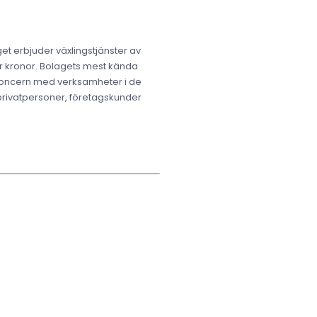
et erbjuder växlingstjänster av
rder kronor. Bolagets mest kända
 koncern med verksamheter i de
 privatpersoner, företagskunder