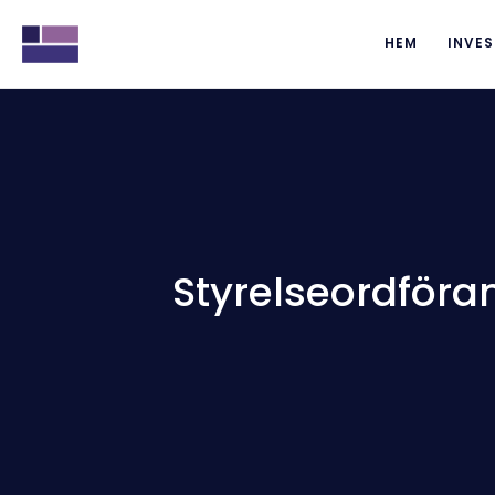
HEM
INVES
Styrelseordföran