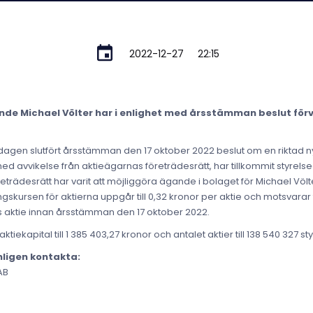
2022-12-27
22:15
nde Michael Völter har i enlighet med årsstämman beslut för
dagen slutfört årsstämman den 17 oktober 2022 beslut om en riktad n
 med avvikelse från aktieägarnas företrädesrätt, har tillkommit styrel
öreträdesrätt har varit att möjliggöra ägande i bolaget för Michael Völ
kursen för aktierna uppgår till 0,32 kronor per aktie och motsvarar
 aktie innan årsstämman den 17 oktober 2022.
iekapital till 1 385 403,27 kronor och antalet aktier till 138 540 327 st
nligen kontakta:
AB