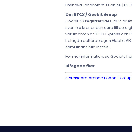
Eminova Fondkommission AB | 08-68
Om BTCX / Goobit Group
Goobit AB registrerades 2012, är e
svenska kronor och euro till de digi
varumärken är BTCX Express och S
helägda dotterbolagen Goobit AB, G
samt finansiella institut.
För mer information, se Goobits 
Bifogade filer
Styrelseordförande i Goobit Group 