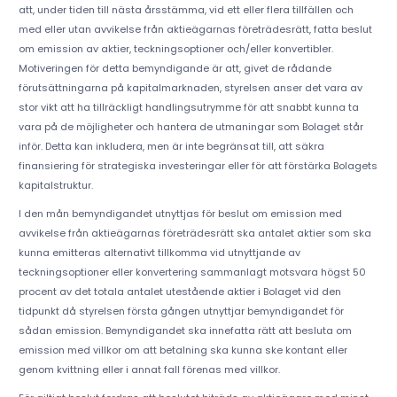
att, under tiden till nästa årsstämma, vid ett eller flera tillfällen och
med eller utan avvikelse från aktieägarnas företrädesrätt, fatta beslut
om emission av aktier, teckningsoptioner och/eller konvertibler.
Motiveringen för detta bemyndigande är att, givet de rådande
förutsättningarna på kapitalmarknaden, styrelsen anser det vara av
stor vikt att ha tillräckligt handlingsutrymme för att snabbt kunna ta
vara på de möjligheter och hantera de utmaningar som Bolaget står
inför. Detta kan inkludera, men är inte begränsat till, att säkra
finansiering för strategiska investeringar eller för att förstärka Bolagets
kapitalstruktur.
I den mån bemyndigandet utnyttjas för beslut om emission med
avvikelse från aktieägarnas företrädesrätt ska antalet aktier som ska
kunna emitteras alternativt tillkomma vid utnyttjande av
teckningsoptioner eller konvertering sammanlagt motsvara högst 50
procent av det totala antalet utestående aktier i Bolaget vid den
tidpunkt då styrelsen första gången utnyttjar bemyndigandet för
sådan emission. Bemyndigandet ska innefatta rätt att besluta om
emission med villkor om att betalning ska kunna ske kontant eller
genom kvittning eller i annat fall förenas med villkor.