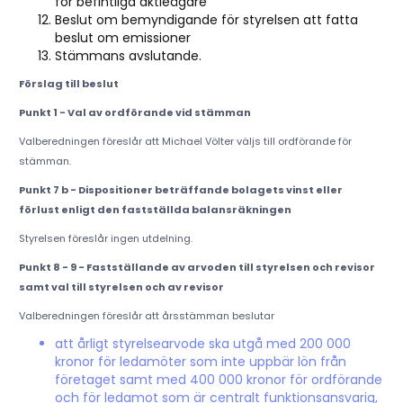
för befintliga aktieägare
Beslut om bemyndigande för styrelsen att fatta
beslut om emissioner
Stämmans avslutande.
Förslag till beslut
Punkt 1 - Val av ordförande vid stämman
Valberedningen föreslår att Michael Völter väljs till ordförande för
stämman.
Punkt 7 b - Dispositioner beträffande bolagets vinst eller
förlust enligt den fastställda balansräkningen
Styrelsen föreslår ingen utdelning.
Punkt 8 - 9 - Fastställande av arvoden till styrelsen och revisor
samt val till styrelsen och av revisor
Valberedningen föreslår att årsstämman beslutar
att årligt styrelsearvode ska utgå med 200 000
kronor för ledamöter som inte uppbär lön från
företaget samt med 400 000 kronor för ordförande
och för ledamot som är centralt funktionsansvarig,