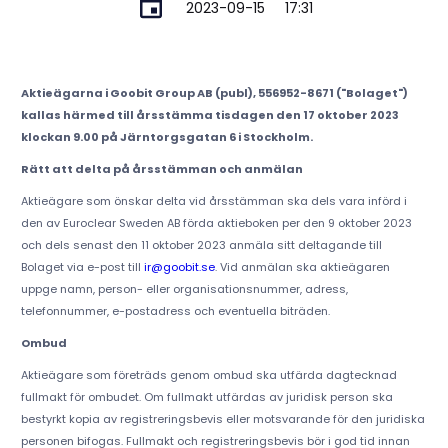
2023-09-15
17:31
Aktieägarna i Goobit Group AB (publ), 556952-8671 ("Bolaget")
kallas härmed till årsstämma tisdagen den 17 oktober 2023
klockan 9.00 på Järntorgsgatan 6 i Stockholm.
Rätt att delta på årsstämman och anmälan
Aktieägare som önskar delta vid årsstämman ska dels vara införd i
den av Euroclear Sweden AB förda aktieboken per den 9 oktober 2023
och dels senast den 11 oktober 2023 anmäla sitt deltagande till
Bolaget via e-post till
ir@goobit.se
. Vid anmälan ska aktieägaren
uppge namn, person- eller organisationsnummer, adress,
telefonnummer, e-postadress och eventuella biträden.
Ombud
Aktieägare som företräds genom ombud ska utfärda dagtecknad
fullmakt för ombudet. Om fullmakt utfärdas av juridisk person ska
bestyrkt kopia av registreringsbevis eller motsvarande för den juridiska
personen bifogas. Fullmakt och registreringsbevis bör i god tid innan