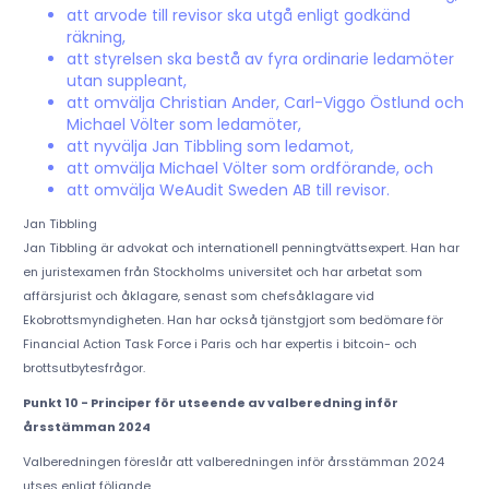
att arvode till revisor ska utgå enligt godkänd
räkning,
att styrelsen ska bestå av fyra ordinarie ledamöter
utan suppleant,
att omvälja Christian Ander, Carl-Viggo Östlund och
Michael Völter som ledamöter,
att nyvälja Jan Tibbling som ledamot,
att omvälja Michael Völter som ordförande, och
att omvälja WeAudit Sweden AB till revisor.
Jan Tibbling
Jan Tibbling är advokat och internationell penningtvättsexpert. Han har
en juristexamen från Stockholms universitet och har arbetat som
affärsjurist och åklagare, senast som chefsåklagare vid
Ekobrottsmyndigheten. Han har också tjänstgjort som bedömare för
Financial Action Task Force i Paris och har expertis i bitcoin- och
brottsutbytesfrågor.
Punkt 10 - Principer för utseende av valberedning inför
årsstämman 2024
Valberedningen föreslår att valberedningen inför årsstämman 2024
utses enligt följande.