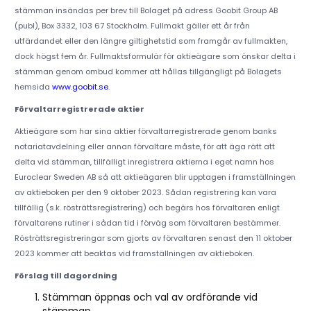
stämman insändas per brev till Bolaget på adress Goobit Group AB
(publ), Box 3332, 103 67 Stockholm. Fullmakt gäller ett år från
utfärdandet eller den längre giltighetstid som framgår av fullmakten,
dock högst fem år. Fullmaktsformulär för aktieägare som önskar delta i
stämman genom ombud kommer att hållas tillgängligt på Bolagets
hemsida
www.goobit.se
.
Förvaltarregistrerade aktier
Aktieägare som har sina aktier förvaltarregistrerade genom banks
notariatavdelning eller annan förvaltare måste, för att äga rätt att
delta vid stämman, tillfälligt inregistrera aktierna i eget namn hos
Euroclear Sweden AB så att aktieägaren blir upptagen i framställningen
av aktieboken per den 9 oktober 2023. Sådan registrering kan vara
tillfällig (s.k. rösträttsregistrering) och begärs hos förvaltaren enligt
förvaltarens rutiner i sådan tid i förväg som förvaltaren bestämmer.
Rösträttsregistreringar som gjorts av förvaltaren senast den 11 oktober
2023 kommer att beaktas vid framställningen av aktieboken.
Förslag till dagordning
Stämman öppnas och val av ordförande vid