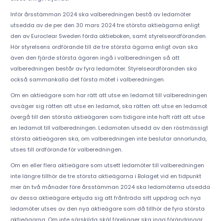
Inför årsstämman 2024 ska valberedningen bestå av ledamöter
utsedda av de per den 30 mars 2024 tre största aktieägarna enligt
den av Euroclear Sweden förda aktieboken, samt styrelseordföranden.
Hör styrelsens ordförande till de tre största ägarna enligt ovan ska
även den fjärde största ägaren ingå i valberedningen så att
valberedningen består av fyra ledamöter. Styrelseordföranden ska
också sammankalla det första mötet i valberedningen.
Om en aktieägare som har rätt att utse en ledamot till valberedningen
avsäger sig rätten att utse en ledamot, ska rätten att utse en ledamot
övergå till den största aktieägaren som tidigare inte haft rätt att utse
en ledamot till valberedningen. Ledamoten utsedd av den röstmässigt
största aktieägaren ska, om valberedningen inte beslutar annorlunda,
utses till ordförande för valberedningen.
Om en eller flera aktieägare som utsett ledamöter till valberedningen
inte längre tillhör de tre största aktieägarna i Bolaget vid en tidpunkt
mer än två månader före årsstämman 2024 ska ledamöterna utsedda
av dessa aktieägare erbjuda sig att frånträda sitt uppdrag och nya
ledamöter utses av den nya aktieägare som då tillhör de fyra största
aktieägarna. Om inte särskilda skäl föreligger ska inga förändringar