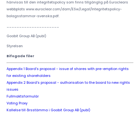
hänvisas till den integritetspolicy som finns tillgänglig på Euroclears
webbplats www.euroclear.com/dam/ESw/Legal/Integritetspolicy-
bolagsstammor-svenska.pdf.
_____________________
Goobit Group AB (publ)
Styrelsen
Bifogade filer
Appendix 1 Board's proposal - issue of shares with pre-emption rights
for existing shareholders
Appendix 2 Board's proposal - authorisation to the board to new rights
issues
Fullmaktsformulär
Voting Proxy
Kallelse till årsstämma i Goobit Group AB (publ)