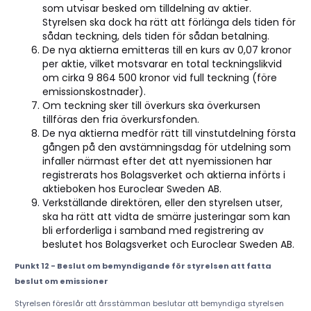
som utvisar besked om tilldelning av aktier.
Styrelsen ska dock ha rätt att förlänga dels tiden för
sådan teckning, dels tiden för sådan betalning.
De nya aktierna emitteras till en kurs av 0,07 kronor
per aktie, vilket motsvarar en total teckningslikvid
om cirka 9 864 500 kronor vid full teckning (före
emissionskostnader).
Om teckning sker till överkurs ska överkursen
tillföras den fria överkursfonden.
De nya aktierna medför rätt till vinstutdelning första
gången på den avstämningsdag för utdelning som
infaller närmast efter det att nyemissionen har
registrerats hos Bolagsverket och aktierna införts i
aktieboken hos Euroclear Sweden AB.
Verkställande direktören, eller den styrelsen utser,
ska ha rätt att vidta de smärre justeringar som kan
bli erforderliga i samband med registrering av
beslutet hos Bolagsverket och Euroclear Sweden AB.
Punkt 12 - Beslut om bemyndigande för styrelsen att fatta
beslut om emissioner
Styrelsen föreslår att årsstämman beslutar att bemyndiga styrelsen