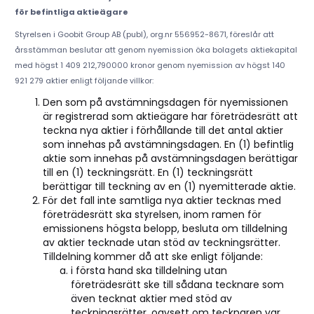
för befintliga aktieägare
Styrelsen i Goobit Group AB (publ), org.nr 556952-8671, föreslår att
årsstämman beslutar att genom nyemission öka bolagets aktiekapital
med högst 1 409 212,790000 kronor genom nyemission av högst 140
921 279 aktier enligt följande villkor:
Den som på avstämningsdagen för nyemissionen
är registrerad som aktieägare har företrädesrätt att
teckna nya aktier i förhållande till det antal aktier
som innehas på avstämningsdagen. En (1) befintlig
aktie som innehas på avstämningsdagen berättigar
till en (1) teckningsrätt. En (1) teckningsrätt
berättigar till teckning av en (1) nyemitterade aktie.
För det fall inte samtliga nya aktier tecknas med
företrädesrätt ska styrelsen, inom ramen för
emissionens högsta belopp, besluta om tilldelning
av aktier tecknade utan stöd av teckningsrätter.
Tilldelning kommer då att ske enligt följande:
i första hand ska tilldelning utan
företrädesrätt ske till sådana tecknare som
även tecknat aktier med stöd av
teckningsrätter, oavsett om tecknaren var