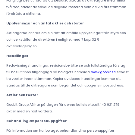
För giltigt beslut fordras att beslutet biträds av aktieägare med minst
två tredjedelar av såväl de avgivna rösterna som de vid årsstämman
företrädda aktierna.
Upplysningar och antal aktier och röster
Aktieägarna erinras om sin rätt att erhålla upplysningar från styrelsen
och verkställande direktören i enlighet med 7 kap. 32 §
aktiebolagslagen.
Handlingar
Redovisningshandlingar, revisionsberättelse och fullständiga förslag
till beslut finns tillgängliga på bolagets hemsida,
www.goobit.se
senast
tre veckor innan stämman. Kopior av dessa handlingar kommer att
sändas till de aktieägare som begär det och uppger sin postadress.
Aktier och röster
Goobit Group AB har på dagen för denna kallelse totalt 140 921 279
aktier med en röst vardera.
Behandling av personuppgifter
För information om hur bolaget behandlar dina personuppgifter