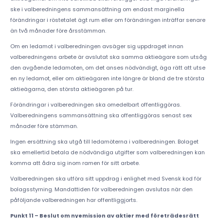
ske i valberedningens sammansättning om endast marginella
förändringar i röstetalet ägt rum eller om förändringen inträffar senare
än två månader före årsstämman.
Om en ledamot i valberedningen avsäger sig uppdraget innan
valberedningens arbete är avslutat ska samma aktieägare som utsåg
den avgående ledamoten, om det anses nödvändigt, äga rätt att utse
en ny ledamot, eller om aktieägaren inte längre är bland de tre största
aktieägarna, den största aktieägaren på tur.
Förändringar i valberedningen ska omedelbart offentliggöras.
Valberedningens sammansättning ska offentliggöras senast sex
månader före stämman.
Ingen ersättning ska utgå till ledamöterna i valberedningen. Bolaget
ska emellertid betala de nödvändiga utgifter som valberedningen kan
komma att ådra sig inom ramen för sitt arbete.
Valberedningen ska utföra sitt uppdrag i enlighet med Svensk kod för
bolagsstyrning. Mandattiden för valberedningen avslutas när den
påföljande valberedningen har offentliggjorts.
Punkt 11 – Beslut om nyemission av aktier med företrädesrätt