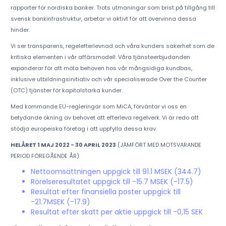
rapporter för nordiska banker. Trots utmaningar som brist på tillgång till
svensk bankinfrastruktur, arbetar vi aktivt för att övervinna dessa
hinder.
Vi ser transparens, regelefterlevnad och våra kunders säkerhet som de
kritiska elementen i vår affärsmodell. Våra tjänsteerbjudanden
expanderar för att möta behoven hos vår mångsidiga kundbas,
inklusive utbildningsinitiativ och vår specialiserade Over the Counter
(OTC) tjänster för kapitalstarka kunder.
Med kommande EU-regleringar som MiCA, förväntar vi oss en
betydande ökning av behovet att efterleva regelverk. Vi är redo att
stödja europeiska företag i att uppfylla dessa krav.
HELÅRET 1 MAJ 2022 - 30 APRIL 2023
(JÄMFÖRT MED MOTSVARANDE
PERIOD FÖREGÅENDE ÅR)
Nettoomsättningen uppgick till 91.1 MSEK (344.7)
Rörelseresultatet uppgick till -15.7 MSEK (-17.5)
Resultat efter finansiella poster uppgick till
-21.7MSEK (-17.9)
Resultat efter skatt per aktie uppgick till -0,15 SEK