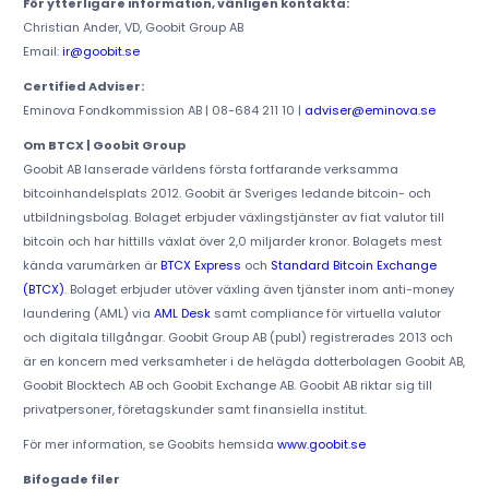
För ytterligare information, vänligen kontakta:
Christian Ander, VD, Goobit Group AB
Email:
ir@goobit.se
Certified Adviser:
Eminova Fondkommission AB | 08-684 211 10 |
adviser@eminova.se
Om BTCX | Goobit Group
Goobit AB lanserade världens första fortfarande verksamma
bitcoinhandelsplats 2012. Goobit är Sveriges ledande bitcoin- och
utbildningsbolag. Bolaget erbjuder växlingstjänster av fiat valutor till
bitcoin och har hittills växlat över 2,0 miljarder kronor. Bolagets mest
kända varumärken är
BTCX Express
och
Standard Bitcoin Exchange
(BTCX)
. Bolaget erbjuder utöver växling även tjänster inom anti-money
laundering (AML) via
AML Desk
samt compliance för virtuella valutor
och digitala tillgångar. Goobit Group AB (publ) registrerades 2013 och
är en koncern med verksamheter i de helägda dotterbolagen Goobit AB,
Goobit Blocktech AB och Goobit Exchange AB. Goobit AB riktar sig till
privatpersoner, företagskunder samt finansiella institut.
För mer information, se Goobits hemsida
www.goobit.se
Bifogade filer