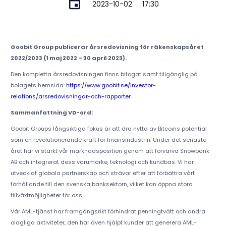
2023-10-02
17:30
Goobit Group publicerar årsredovisning för räkenskapsåret
2022/2023 (1 maj 2022 – 30 april 2023).
Den kompletta årsredovisningen finns bifogat samt tillgänglig på
bolagets hemsida:
https://www.goobit.se/investor-
relations/arsredovisningar-och-rapporter
.
Sammanfattning VD-ord:
Goobit Groups långsiktiga fokus är att dra nytta av Bitcoins potential
som en revolutionerande kraft för finansindustrin. Under det senaste
året har vi stärkt vår marknadsposition genom att förvärva Snowbank
AB och integrerat dess varumärke, teknologi och kundbas. Vi har
utvecklat globala partnerskap och strävar efter att förbättra vårt
förhållande till den svenska banksektorn, vilket kan öppna stora
tillväxtmöjligheter för oss.
Vår AML-tjänst har framgångsrikt förhindrat penningtvätt och andra
olagliga aktiviteter, den har även hjälpt kunder att generera AML-