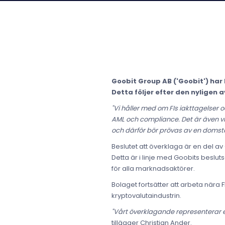
Goobit Group AB ('Goobit') har
Detta följer efter den nyligen
"Vi håller med om FIs iakttagelser o
AML och compliance. Det är även vikt
och därför bör prövas av en domstol
Beslutet att överklaga är en del 
Detta är i linje med Goobits beslu
för alla marknadsaktörer.
Bolaget fortsätter att arbeta nära
kryptovalutaindustrin.
"Vårt överklagande representerar et
tillägger Christian Ander.