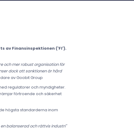
s av Finansinspektionen ('FI').
are och mer robust organisation för
 anser dock att sanktionen är hård
ndare av Goobit Group
 med regulatorer och myndigheter.
 främjar förtroende och säkerhet
la de högsta standarderna inom
 en balanserad och rättvis industri"