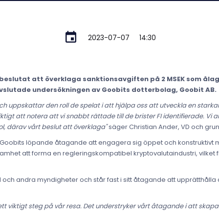
2023-07-07
14:30
 beslutat att överklaga sanktionsavgiften på 2 MSEK som ålagt
 avslutade undersökningen av Goobits dotterbolag, Goobit AB.
ch uppskattar den roll de spelat i att hjälpa oss att utveckla en stark
igt att notera att vi snabbt rättade till de brister FI identifierade. Vi
, därav vårt beslut att överklaga"
säger Christian Ander, VD och gru
av Goobits löpande åtagande att engagera sig öppet och konstruktivt
tsamhet att forma en regleringskompatibel kryptovalutaindustri, vilket
 FI och andra myndigheter och står fast i sitt åtagande att upprätthål
t viktigt steg på vår resa. Det understryker vårt åtagande i att skapa