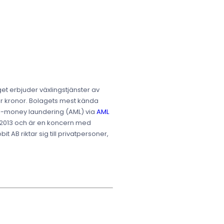
et erbjuder växlingstjänster av
rder kronor. Bolagets mest kända
nti-money laundering (AML) via
AML
s 2013 och är en koncern med
AB riktar sig till privatpersoner,