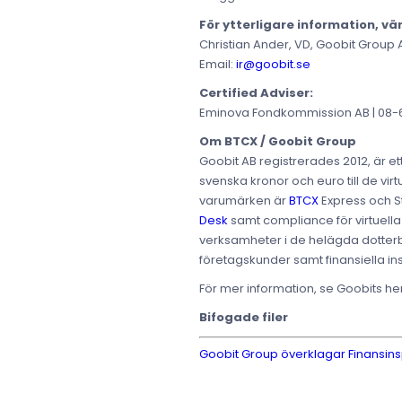
För ytterligare information, vä
Christian Ander, VD, Goobit Group 
Email:
ir@goobit.se
Certified Adviser:
Eminova Fondkommission AB | 08-68
Om BTCX / Goobit Group
Goobit AB registrerades 2012, är e
svenska kronor och euro till de virt
varumärken är
BTCX
Express och 
Desk
samt compliance för virtuella
verksamheter i de helägda dotterbo
företagskunder samt finansiella inst
För mer information, se Goobits 
Bifogade filer
Goobit Group överklagar Finansins