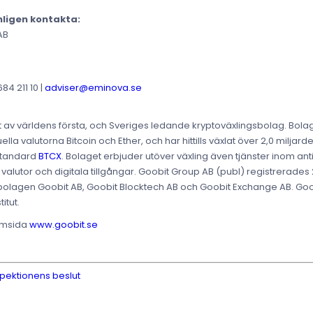
nligen kontakta:
AB
4 211 10 |
adviser@eminova.se
tt av världens första, och Sveriges ledande kryptoväxlingsbolag. Bolag
uella valutorna Bitcoin och Ether, och har hittills växlat över 2,0 milja
Standard
BTCX
. Bolaget erbjuder utöver växling även tjänster inom a
 valutor och digitala tillgångar. Goobit Group AB (publ) registrerade
lagen Goobit AB, Goobit Blocktech AB och Goobit Exchange AB. Goobit 
itut.
hemsida
www.goobit.se
pektionens beslut