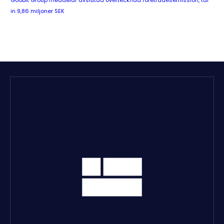
Goobit Group meddelar avslutad övertecknad företrädesemission, tar
in 9,86 miljoner SEK