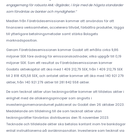
engagemang för robusta AML-åtgärder, i linje med de högsta standarder
som förväntas av banker och myndigheter.”
Medlen från Företrädesemissionen kommer att användas för att
finansiera verksamheten, accelerera tillväxt, förbättra produkter, lägga
till ytterligare betalningsmetoder samt stärka Bolagets
marknadsposition.
Genom Företrädesemissionen kommer Goobit att erhålla cirka 9,86
miljoner SEK före avdrag för emissionskostnader, vilka uppgår till 0,19
miljoner SEK. Som ett resultat av Företrädesemissionen kommer
Goobits aktiekapital att öka med 1 409 212,79 SEK, från 1 409 212,79 SEK
till 2 818 425,58 SEK, och antalet aktier kommer att öka med 140 921 279
aktier, från 140 921 279 aktier till 281 842 558 aktier.
De som tecknat aktier utan teckningsrätter kommer att tilldelas aktier i
enlighet med de allokeringsprinciper som angivits i
investeringsmemorandumet publicerat av Goobit den 26 oktober 2023.
Meddelande om tilldelning till de som tecknat aktier utan
teckningsrätter förväntas distribueras den 15 november 2023.
Tecknade och tilldelade aktier ska betalas kontant inom tre bankdagar
enligt instruktionerna på avräkningsnotan. Investerare som tecknat via