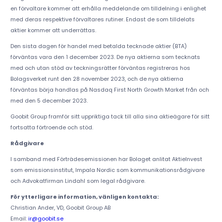
en förvaltare kommer att erhålla meddelande om tilldelning i enlighet
med deras respektive förvaltares rutiner. Endast de som tilldelats
aktier kommer att underrättas.
Den sista dagen för handel med betalda tecknade aktier (BTA)
förväntas vara den 1 december 2023. De nya aktierna som tecknats
med och utan stöd av teckningsrätter förväntas registreras hos
Bolagsverket runt den 28 november 2023, och de nya aktierna
förväntas börja handlas på Nasdaq First North Growth Market från och
med den 5 december 2023.
Goobit Group framför sitt uppriktiga tack till alla sina aktieägare för sitt
fortsatta förtroende och stöd.
Rådgivare
I samband med Förträdesemissionen har Bolaget anlitat AktieInvest
som emissionsinstitut, Impala Nordic som kommunikationsrådgivare
och Advokatfirman Lindahl som legal rådgivare.
För ytterligare information, vänligen kontakta:
Christian Ander, VD, Goobit Group AB
Email:
ir@goobit.se