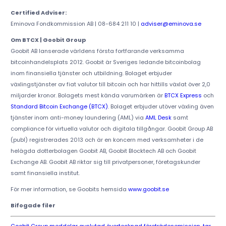
Certified Adviser:
Eminova Fondkommission AB | 08-684 211 10 |
adviser@eminova.se
Om BTCX | Goobit Group
Goobit AB lanserade världens första fortfarande verksamma
bitcoinhandelsplats 2012. Goobit är Sveriges ledande bitcoinbolag
inom finansiella tjänster och utbildning. Bolaget erbjuder
växlingstjänster av fiat valutor till bitcoin och har hittills växlat över 2,0
miljarder kronor. Bolagets mest kända varumärken är
BTCX Express
och
Standard Bitcoin Exchange (BTCX)
. Bolaget erbjuder utöver växling även
tjänster inom anti-money laundering (AML) via
AML Desk
samt
compliance för virtuella valutor och digitala tillgångar. Goobit Group AB
(publ) registrerades 2013 och är en koncern med verksamheter i de
helägda dotterbolagen Goobit AB, Goobit Blocktech AB och Goobit
Exchange AB. Goobit AB riktar sig till privatpersoner, företagskunder
samt finansiella institut.
För mer information, se Goobits hemsida
www.goobit.se
Bifogade filer