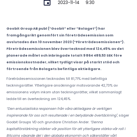
2023-11-14
9:30
Goobit Group AB publ (”Goobit” eller ”Bolaget”) har
framgångsrikt genomfört sin företrädesemission som
avslutades den 10 november 2023 (”Företrädesemissionen”).
Företrädesemissionen blev övertecknad med 124,45% av det
planerade målet och inbringade totalt 9 864 489,53 SEK före
emissionskostnader, vilket tydligt visar på starkt stöd och
förtroende från Bolagets befintliga aktieägare.
Företrädesemissionen tecknades till 81,71% med befintliga
teckningsrätter. Ytterligare ansökningar motsvarande 42,73% av
emissionens volym inkom utan teckningsrätter, vilket sammanlagt
ledde till en överteckning om 124,45%.
“Den entusiastiska responsen från våra aktieägare är verkligen
inspirerande för oss och resulterade i en betydande övertäckning"
, säger
Goobit Groups VD och grundare Christian Ander.
”Denna
kapitalförstärkning stärker vår position för att ytterligare stärka vår roll i
Bitcoins växande del i den globala ekonomin och säkerställer vårt