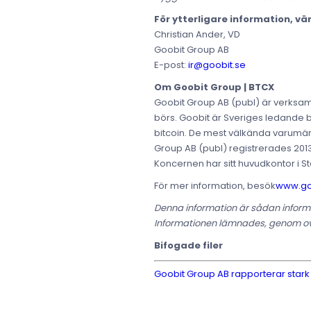
För ytterligare information, vä
Christian Ander, VD
Goobit Group AB
E-post:
ir@goobit.se
Om Goobit Group | BTCX
Goobit Group AB (publ) är verksamt
börs. Goobit är Sveriges ledande bit
bitcoin. De mest välkända varumä
Group AB (publ) registrerades 20
Koncernen har sitt huvudkontor i S
För mer information, besök
www.go
Denna information är sådan informa
Informationen lämnades, genom ova
Bifogade filer
Goobit Group AB rapporterar stark