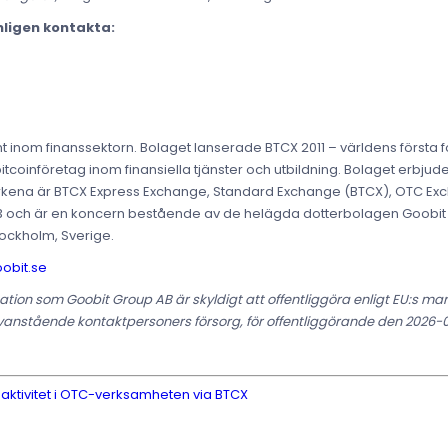
nligen kontakta:
 inom finanssektorn. Bolaget lanserade BTCX 2011 – världens första f
coinföretag inom finansiella tjänster och utbildning. Bolaget erbjuder v
rkena är BTCX Express Exchange, Standard Exchange (BTCX), OTC Exch
13 och är en koncern bestående av de helägda dotterbolagen Goobit 
tockholm, Sverige.
obit.se
tion som Goobit Group AB är skyldigt att offentliggöra enligt EU:s m
nstående kontaktpersoners försorg, för offentliggörande den 2026-02
 aktivitet i OTC-verksamheten via BTCX