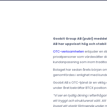
Goobit Group AB (publ) meddel
AB har uppvisat hög och stabil 
OTC-verksamheten
erbjuder en str
privatpersoner som värdesätter di
kundanpassning som inom tradition
Bolaget har sedan årets början oms
genomfördes i enlighet med kunden
Goobit AB:s OTC-tjänst är en viktig
under året bekräftar BTCX positio
“Vi ser en tydlig ökning i efterfrå
ett tryggt och strukturerat sätt. A
byggt ett starkt förtroende under 