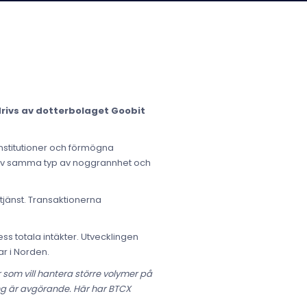
rivs av dotterbolaget Goobit
 institutioner och förmögna
s av samma typ av noggrannhet och
tjänst. Transaktionerna
ss totala intäkter. Utvecklingen
r i Norden.
r som vill hantera större volymer på
ring är avgörande. Här har BTCX