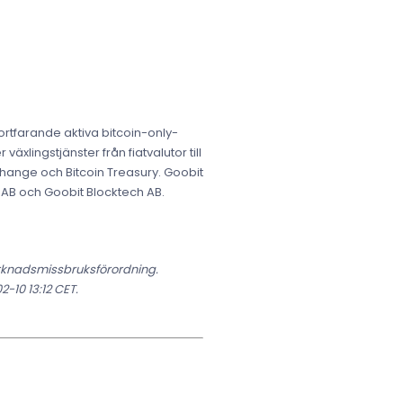
ortfarande aktiva bitcoin-only-
äxlingstjänster från fiatvalutor till
ange och Bitcoin Treasury. Goobit
AB och Goobit Blocktech AB.
arknadsmissbruksförordning.
-10 13:12 CET.