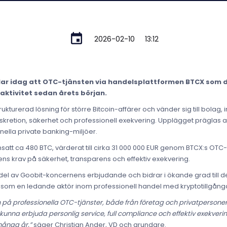
2026-02-10
13:12
ar idag att OTC-tjänsten via handelsplattformen BTCX som d
aktivitet sedan årets början.
ukturerad lösning för större Bitcoin-affärer och vänder sig till bolag,
skretion, säkerhet och professionell exekvering. Upplägget prägla
ella private banking-miljöer.
att ca 480 BTC, värderat till cirka 31 000 000 EUR genom BTCX:s OTC-
s krav på säkerhet, transparens och effektiv exekvering.
 del av Goobit-koncernens erbjudande och bidrar i ökande grad till de
n som en ledande aktör inom professionell handel med kryptotillgånga
gan på professionella OTC-tjänster, både från företag och privatpersone
tt kunna erbjuda personlig service, full compliance och effektiv exekve
många år,”
säger Christian Ander, VD och grundare.