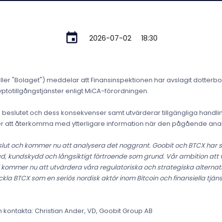
2026-07-02
18:30
ller "Bolaget") meddelar att Finansinspektionen har avslagit dotter
yptotillgångstjänster enligt MiCA-förordningen.
beslutet och dess konsekvenser samt utvärderar tillgängliga handling
r att återkomma med ytterligare information när den pågående analy
slut och kommer nu att analysera det noggrant. Goobit och BTCX har 
 kundskydd och långsiktigt förtroende som grund. Vår ambition att ve
 kommer nu att utvärdera våra regulatoriska och strategiska alternativ
ckla BTCX som en seriös nordisk aktör inom Bitcoin och finansiella tjäns
en kontakta: Christian Ander, VD, Goobit Group AB