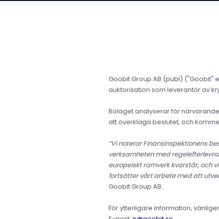
Goobit Group AB (publ) ("Goobit" e
auktorisation som leverantör av kr
Bolaget analyserar för närvarande 
att överklaga beslutet, och komme
“Vi noterar Finansinspektionens be
verksamheten med regelefterlevnad,
europeiskt ramverk kvarstår, och vi
fortsätter vårt arbete med att utve
Goobit Group AB.
För ytterligare information, vänlig
E-post:
ir@goobit.se