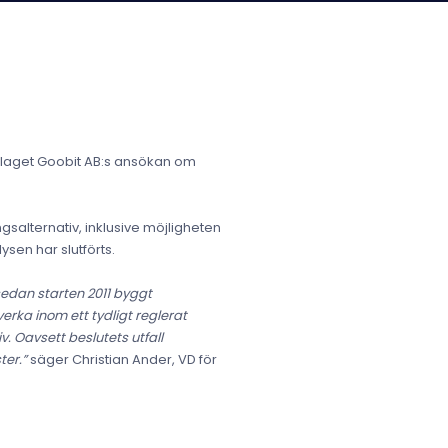
bolaget Goobit AB:s ansökan om
salternativ, inklusive möjligheten
sen har slutförts.
sedan starten 2011 byggt
rka inom ett tydligt reglerat
. Oavsett beslutets utfall
ter.”
säger Christian Ander, VD för