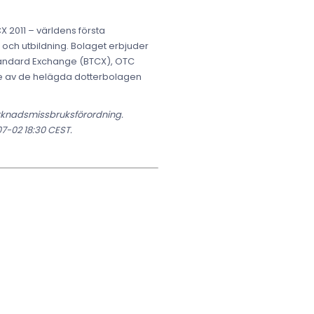
 2011 – världens första
r och utbildning. Bolaget erbjuder
 Standard Exchange (BTCX), OTC
de av de helägda dotterbolagen
arknadsmissbruksförordning.
7-02 18:30 CEST.