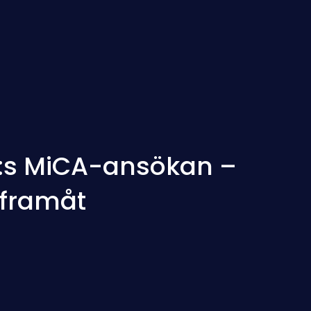
B:s MiCA-ansökan –
 framåt