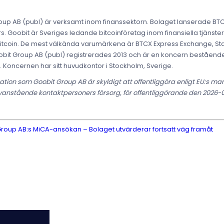
up AB (publ) är verksamt inom finanssektorn. Bolaget lanserade BTCX
s. Goobit är Sveriges ledande bitcoinföretag inom finansiella tjänste
till bitcoin. De mest välkända varumärkena är BTCX Express Exchange,
obit Group AB (publ) registrerades 2013 och är en koncern beståen
 Koncernen har sitt huvudkontor i Stockholm, Sverige.
tion som Goobit Group AB är skyldigt att offentliggöra enligt EU:s m
nstående kontaktpersoners försorg, för offentliggörande den 2026-0
Group AB:s MiCA-ansökan – Bolaget utvärderar fortsatt väg framåt