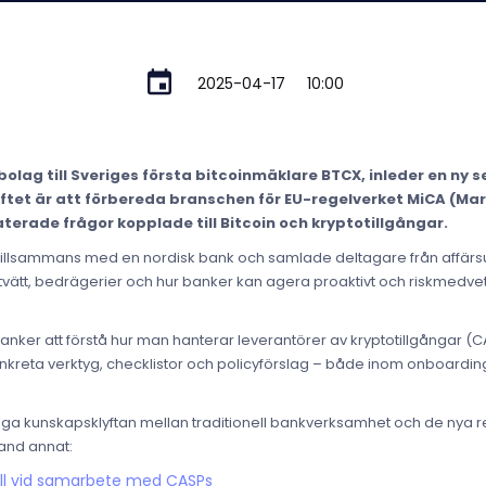
2025-04-17
10:00
lag till Sveriges första bitcoinmäklare BTCX, inleder en ny se
 Syftet är att förbereda branschen för EU-regelverket MiCA (M
terade frågor kopplade till Bitcoin och kryptotillgångar.
en tillsammans med en nordisk bank och samlade deltagare från affärs
ätt, bedrägerier och hur banker kan agera proaktivt och riskmedvetet 
anker att förstå hur man hanterar leverantörer av kryptotillgångar (
konkreta verktyg, checklistor och policyförslag – både inom onboardi
ygga kunskapsklyftan mellan traditionell bankverksamhet och de nya reg
land annat:
ll vid samarbete med CASPs