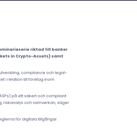
minarieserie riktad till banker
arkets in Crypto-Assets) samt
utveckling, compliance och legal-
i relation till företag inom
CASPs) på ett säkert och compliant
ng, riskanalys och samverkan, säger
lerna för digitala tillgångar.