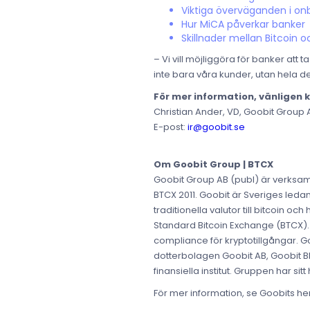
Viktiga överväganden i o
Hur MiCA påverkar banker
Skillnader mellan Bitcoin o
– Vi vill möjliggöra för banker att 
inte bara våra kunder, utan hela de
För mer information, vänligen 
Christian Ander, VD, Goobit Group 
E-post:
ir@goobit.se
Om Goobit Group | BTCX
Goobit Group AB (publ) är verksam
BTCX 2011. Goobit är Sveriges ledan
traditionella valutor till bitcoin o
Standard Bitcoin Exchange (BTCX).
compliance för kryptotillgångar. 
dotterbolagen Goobit AB, Goobit Bl
finansiella institut. Gruppen har si
För mer information, se Goobits 