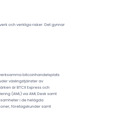
lverk och verkliga risker. Det gynnar
e verksamma bitcoinhandelsplats
uder växlingstjänster av
rumärken är BTCX Express och
dering (AML) via AML Desk samt
rksamheter i de helägda
ersoner, företagskunder samt