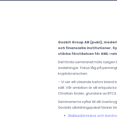
Goobit Group AB (publ), moderbo
och finansiella institutioner.
stärka förståelsen för AML-rela
Det första seminariet hölls nylig
avdelningar. Fokus låg på penningtv
kryptobranschen.
– Vi ser ett växande behov bland b
sätt. Vår ambition är att erbjuda 
Christian Ander, grundare av BTCX.
Seminarierna syftar till att överbr
Goobits utbildningspaket täcker b
Riskbedömning och kontro