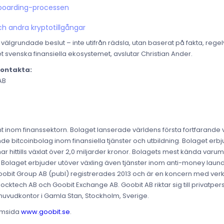
nboarding-processen
ch andra kryptotillgångar
ta välgrundade beslut – inte utifrån rädsla, utan baserat på fakta, rege
t svenska finansiella ekosystemet, avslutar Christian Ander.
kontakta:
AB
t inom finanssektorn. Bolaget lanserade världens första fortfarand
de bitcoinbolag inom finansiella tjänster och utbildning. Bolaget erbj
ch har hittills växlat över 2,0 miljarder kronor. Bolagets mest kända va
 Bolaget erbjuder utöver växling även tjänster inom anti-money laun
Goobit Group AB (publ) registrerades 2013 och är en koncern med ve
ocktech AB och Goobit Exchange AB. Goobit AB riktar sig till privatp
tt huvudkontor i Gamla Stan, Stockholm, Sverige.
hemsida
www.goobit.se
.