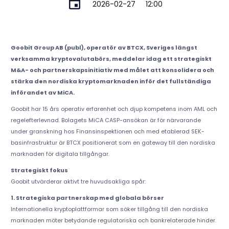
2026-02-27
12:00
Goobit Group AB (publ), operatör av BTCX, Sveriges längst
verksamma kryptovalutabörs, meddelar idag ett strategiskt
M&A- och partnerskapsinitiativ med målet att konsolidera och
stärka den nordiska kryptomarknaden inför det fullständiga
införandet av MiCA.
Goobit har 15 års operativ erfarenhet och djup kompetens inom AML och
regelefterlevnad. Bolagets MiCA CASP-ansökan är för närvarande
under granskning hos Finansinspektionen och med etablerad SEK-
basinfrastruktur är BTCX positionerat som en gateway till den nordiska
marknaden för digitala tillgångar.
Strategiskt fokus
Goobit utvärderar aktivt tre huvudsakliga spår:
1. Strategiska partnerskap med globala börser
Internationella kryptoplattformar som söker tillgång till den nordiska
marknaden möter betydande regulatoriska och bankrelaterade hinder.