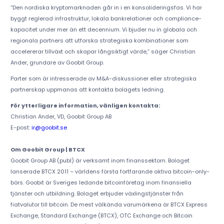
“Den nordiska kryptomarknaden går in i en konsolideringsfas. Vi har
byggt reglerad infrastruktur, lokala bankrelationer och compliance-
kapacitet under mer än ett decennium. Vi bjuder nu in globala och
regionala partners att utforska strategiska kombinationer som
accelererar tillväxt och skapar långsiktigt värde,” säger Christian
Ander, grundare av Goobit Group.
Parter som är intresserade av M&A-diskussioner eller strategiska
partnerskap uppmanas att kontakta bolagets ledning.
För ytterligare information, vänligen kontakta:
Christian Ander, VD, Goobit Group AB
E-post:
ir@goobit.se
Om Goobit Group | BTCX
Goobit Group AB (publ) är verksamt inom finanssektorn. Bolaget
lanserade BTCX 2011 – världens första fortfarande aktiva bitcoin-only-
börs. Goobit är Sveriges ledande bitcoinföretag inom finansiella
tjänster och utbildning. Bolaget erbjuder växlingstjänster från
fiatvalutor till bitcoin. De mest välkända varumärkena är BTCX Express
Exchange, Standard Exchange (BTCX), OTC Exchange och Bitcoin