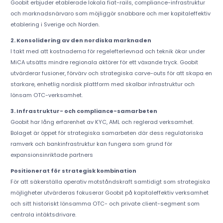
Goobit erbjuder etablerade lokala fiat-rails, compliance-infrastruktur
och marknadsnärvaro som möjliggör snabbare och mer kapitaleffektiv
etablering i Sverige och Norden.
2. Konsolidering av den nordiska marknaden
I takt med att kostnaderna för regelefterlevnad och teknik ökar under
MiCA utsätts mindre regionala aktörer för ett växande tryck. Goobit
utvärderar fusioner, förvärv och strategiska carve-outs för att skapa en
starkare, enhetlig nordisk plattform med skalbar infrastruktur och
lönsam OTC-verksamhet.
3. Infrastruktur- och compliance-samarbeten
Goobit har lång erfarenhet av KYC, AML och reglerad verksamhet.
Bolaget är öppet för strategiska samarbeten där dess regulatoriska
ramverk och bankinfrastruktur kan fungera som grund för
expansionsinriktade partners
Positionerat för strategisk kombination
För att säkerställa operativ motståndskraft samtidigt som strategiska
möjligheter utvärderas fokuserar Goobit på kapitaleffektiv verksamhet
och sitt historiskt lönsamma OTC- och private client-segment som
centrala intäktsdrivare.