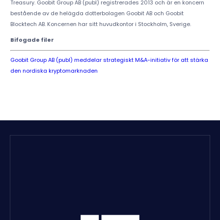
Treasury. Goobit Group AB (publ) registrerades 2013 och är en koncern
bestående av de helägda dotterbolagen Goobit AB och Goobit
Blocktech AB. Koncernen har sitt huvudkontor i Stockholm, Sverige.
Bifogade filer
Goobit Group AB (publ) meddelar strategiskt M&A-initiativ för att stärka
den nordiska kryptomarknaden