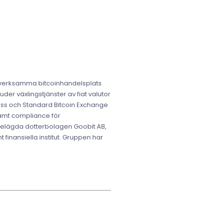
e verksamma bitcoinhandelsplats
der växlingstjänster av fiat valutor
press och Standard Bitcoin Exchange
samt compliance för
 helägda dotterbolagen Goobit AB,
 finansiella institut. Gruppen har