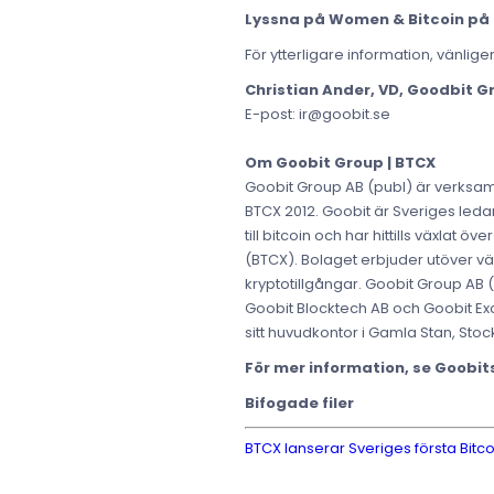
Lyssna på Women & Bitcoin på 
För ytterligare information, vänlige
Christian Ander, VD, Goodbit G
E-post: ir@goobit.se
Om Goobit Group | BTCX
Goobit Group AB (publ) är verksam
BTCX 2012. Goobit är Sveriges ledan
till bitcoin och har hittills växla
(BTCX). Bolaget erbjuder utöver v
kryptotillgångar. Goobit Group AB
Goobit Blocktech AB och Goobit Exch
sitt huvudkontor i Gamla Stan, Stoc
För mer information, se Goobi
Bifogade filer
BTCX lanserar Sveriges första Bitco