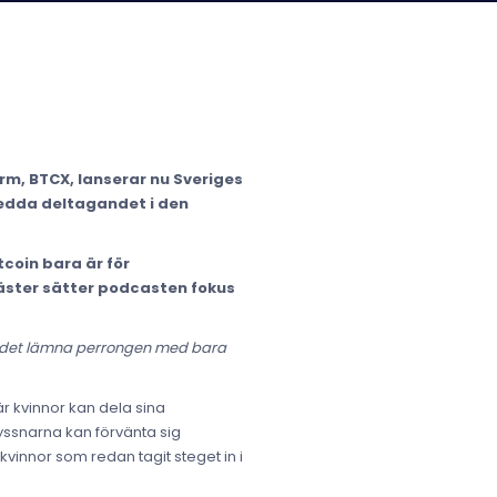
rm, BTCX, lanserar nu Sveriges
bredda deltagandet i den
coin bara är för
gäster sätter podcasten fokus
t se det lämna perrongen med bara
r kvinnor kan dela sina
yssnarna kan förvänta sig
kvinnor som redan tagit steget in i