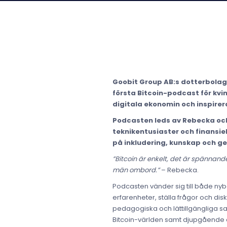
Goobit Group AB:s dotterbolag 
första Bitcoin-podcast för kvin
digitala ekonomin och inspirera
Podcasten leds av Rebecka och 
teknikentusiaster och finansie
på inkludering, kunskap och 
”Bitcoin är enkelt, det är spännande
män ombord.”
– Rebecka.
Podcasten vänder sig till både nyb
erfarenheter, ställa frågor och di
pedagogiska och lättillgängliga sam
Bitcoin-världen samt djupgående disk