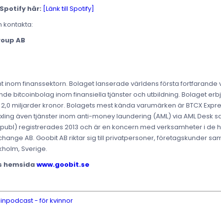
Spotify här:
[Länk till Spotify]
n kontakta:
roup AB
t inom finanssektorn. Bolaget lanserade världens första fortfarand
de bitcoinbolag inom finansiella tjänster och utbildning. Bolaget erbju
t över 2,0 miljarder kronor. Bolagets mest kända varumärken är BTCX Ex
äxling även tjänster inom anti-money laundering (AML) via AML Desk 
 (publ) registrerades 2013 och är en koncern med verksamheter i de
ange AB. Goobit AB riktar sig till privatpersoner, företagskunder samt
kholm, Sverige.
ts hemsida
www.goobit.se
inpodcast - för kvinnor