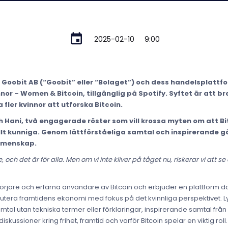
2025-02-10
9:00
Goobit AB (“Goobit” eller “Bolaget”) och dess handelsplattfo
nor – Women & Bitcoin, tillgänglig på Spotify. Syftet är att 
 fler kvinnor att utforska Bitcoin.
Hani, två engagerade röster som vill krossa myten om att Bit
llt kunniga. Genom lättförståeliga samtal och inspirerande 
gemenskap.
, och det är för alla. Men om vi inte kliver på tåget nu, riskerar vi at
örjare och erfarna användare av Bitcoin och erbjuder en plattform dä
skutera framtidens ekonomi med fokus på det kvinnliga perspektivet. L
tal utan tekniska termer eller förklaringar, inspirerande samtal från 
ussioner kring frihet, framtid och varför Bitcoin spelar en viktig roll.